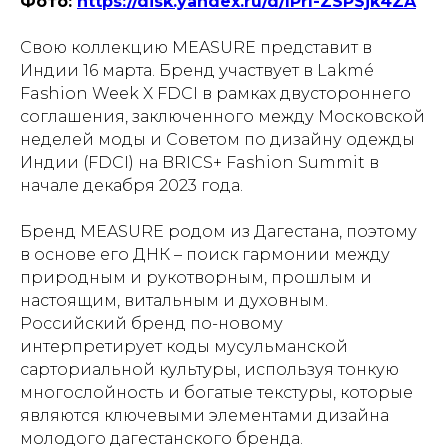
Фото:
https://disk.yandex.ru/d/IPrI-ZSPSjk4ZA
Свою коллекцию MEASURE представит в
Индии 16 марта. Бренд участвует в Lakmé
Fashion Week X FDCI в рамках двустороннего
соглашения, заключенного между Московской
неделей моды и Советом по дизайну одежды
Индии (FDCI) на BRICS+ Fashion Summit в
начале декабря 2023 года.
Бренд MEASURE родом из Дагестана, поэтому
в основе его ДНК – поиск гармонии между
природным и рукотворным, прошлым и
настоящим, витальным и духовным.
Российский бренд по-новому
интерпретирует коды мусульманской
сарториальной культуры, используя тонкую
многослойность и богатые текстуры, которые
являются ключевыми элементами дизайна
молодого дагестанского бренда.