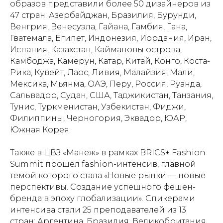
образов представили более 50 дизайнеров из
47 стран: Азербайджан, Бразилия, Бурунди,
Венгрия, Венесуэла, Гайана, Гамбия, Гана,
Гватемала, Египет, Индонезия, Иордания, Иран,
Испания, Казахстан, Каймановы острова,
Камбоджа, Камерун, Катар, Китай, Конго, Коста-
Рика, Кувейт, Лаос, Ливия, Малайзия, Мали,
Мексика, Мьянма, ОАЭ, Перу, Россия, Руанда,
Сальвадор, Судан, США, Таджикистан, Танзания,
Тунис, Туркменистан, Узбекистан, Фиджи,
Филиппины, Черногория, Эквадор, ЮАР,
Южная Корея.
Также в ЦВЗ «Манеж» в рамках BRICS+ Fashion
Summit прошел fashion-интенсив, главной
темой которого стала «Новые рынки — новые
перспективы. Создание успешного фешен-
бренда в эпоху глобализации». Спикерами
интенсива стали 25 преподавателей из 13
стран: Аргентина, Бразилия, Великобритания,