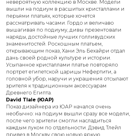
невероятную коллекцию в Москве.
Модели
вышли на подиум в расшитых кристаллами и
перьями платьях, которые хочется
рассматривать часами. Гордо и величаво
вышагивая по подиуму, дивы презентовали
наряды, достойные лучших голливудских
знаменитостей. Роскошным платьем,
открывающим показ, Хани Эль Бехайри отдал
дань своей родной культуре и истории.
Усыпанное кристаллами платье повторяло
портрет египетской царицы Нефертити, а
головной убор, наручи и украшения отсылают
зрителя к традиционным аксессуарам
Древнего Египта.
David Tlale (ЮАР)
Показ дизайнера из ЮАР начался очень
необычно: на подиум вышли сразу все модели,
после чего зрители смогли насладиться
каждым луком по отдельности. Дэвид Тлейл
привез в Москву свою новую яркую