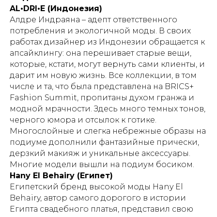
AL•DRI•E (Индонезия)
Алдре Индраяна – адепт ответственного
потребления и экологичной моды. В своих
работах дизайнер из Индонезии обращается к
апсайклингу: она перешивает старые вещи,
которые, кстати, могут вернуть сами клиенты, и
дарит им новую жизнь. Все коллекции, в том
числе и та, что была представлена на BRICS+
Fashion Summit, пропитаны духом гранжа и
модной мрачности. Здесь много темных тонов,
черного юмора и отсылок к готике.
Многослойные и слегка небрежные образы на
подиуме дополнили фантазийные прически,
дерзкий макияж и уникальные аксессуары.
Многие модели вышли на подиум босиком.
Hany El Behairy (Египет)
Египетский бренд высокой моды Hany El
Behairy, автор самого дорогого в истории
Египта свадебного платья, представил свою